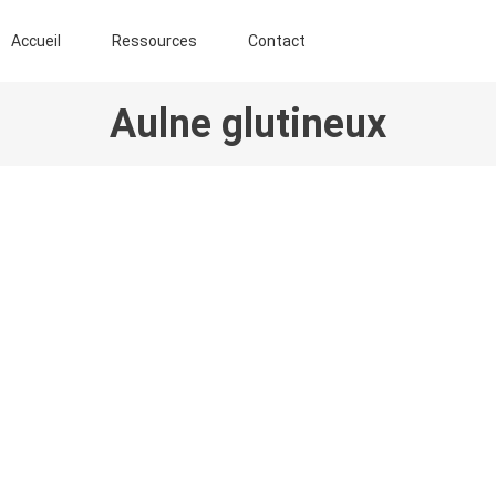
ENT AGROFORESTIER DE CHIMAY ASBL
Accueil
Ressources
Contact
Aulne glutineux