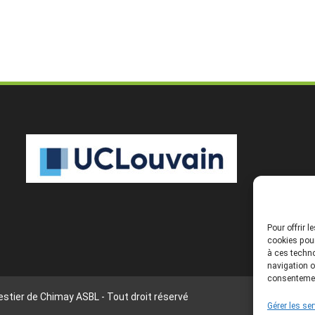
Pour offrir 
cookies pour
à ces techno
navigation o
consentement
stier de Chimay ASBL - Tout droit réservé
Gérer les se