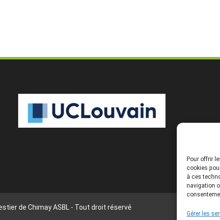
Pour offrir 
cookies pour
à ces techno
navigation o
consentement
stier de Chimay ASBL - Tout droit réservé
Gérer les se