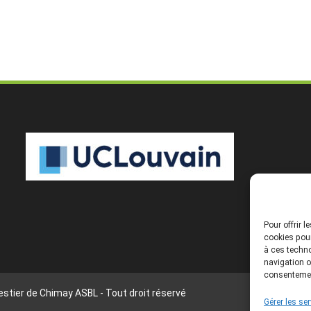
Pour offrir 
cookies pour
à ces techno
navigation o
consentement
stier de Chimay ASBL - Tout droit réservé
Gérer les se