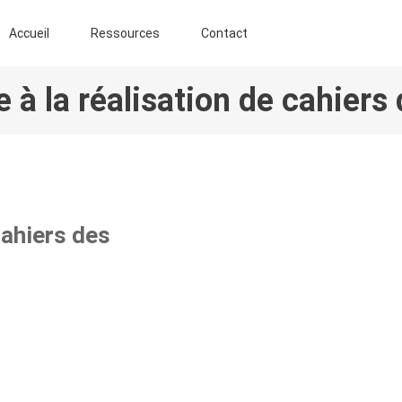
ENT AGROFORESTIER DE CHIMAY ASBL
Accueil
Ressources
Contact
e à la réalisation de cahiers
cahiers des