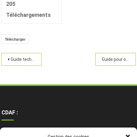
205
Téléchargements
Télécharger
Guide technique de l’agroforesterie
Guide pour optimiser les régénérations forestières
CDAF :
Ressources
Gestion des cookies