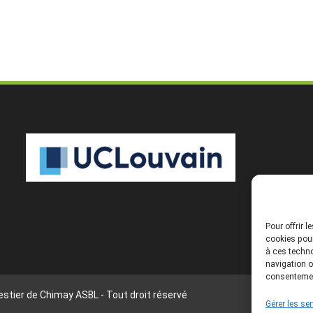
Pour offrir 
cookies pour
à ces techno
navigation o
consentement
stier de Chimay ASBL - Tout droit réservé
Gérer les se