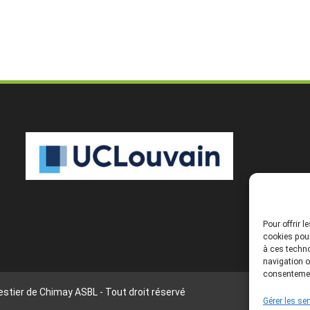
Pour offrir 
cookies pour
à ces techno
navigation o
consentement
stier de Chimay ASBL - Tout droit réservé
Gérer les se