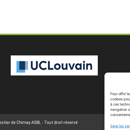
Pour offrir 
cookies pour
à ces techno
navigation o
consentement
stier de Chimay ASBL - Tout droit réservé
Gérer les se