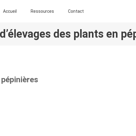
ENT AGROFORESTIER DE CHIMAY ASBL
Accueil
Ressources
Contact
’élevages des plants en pé
 pépinières