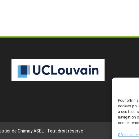
Pour offrir 
cookies pour
à ces techno
navigation o
consentement
stier de Chimay ASBL - Tout droit réservé
Gérer les se