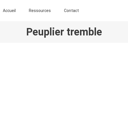
ENT AGROFORESTIER DE CHIMAY ASBL
Accueil
Ressources
Contact
Peuplier tremble