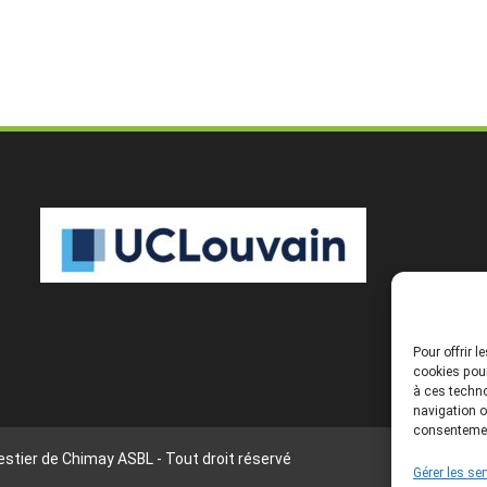
Pour offrir 
cookies pour
à ces techno
navigation o
consentement
stier de Chimay ASBL - Tout droit réservé
Gérer les se